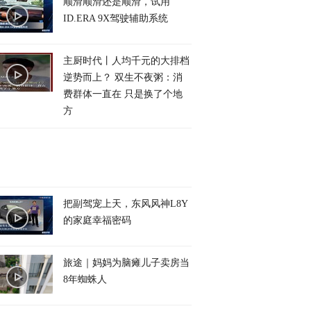
顺滑顺滑还是顺滑，试用
ID.ERA 9X驾驶辅助系统
主厨时代丨人均千元的大排档
逆势而上？ 双生不夜粥：消
费群体一直在 只是换了个地
方
把副驾宠上天，东风风神L8Y
的家庭幸福密码
旅途｜妈妈为脑瘫儿子卖房当
8年蜘蛛人