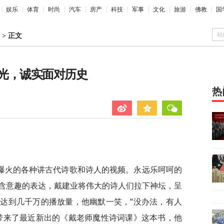
娱乐
体育
时尚
汽车
房产
科技
军事
文化
旅游
佛教
国
站
>
正文
光，诚实面对历史
热
爆火的各种讲古代诗歌和诗人的视频。永远乐呵呵的
含意趣的表达，戴建业将伟大的诗人们拉下神坛，呈
达到几千万的播放量，他幽默一笑，“没办法，有人
带来了最近新出的《戴老师魔性诗词课》这本书，他