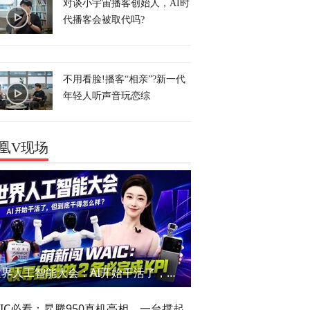
对谈小宇宙播客创始人，AI时
代播客会被取代吗?
不用看脸!播客“相亲”?新一代
年轻人听声音玩恋综
凰V现场
世界人工智能大会：AI开始干活了，但到底干的怎么样？萌新闯WAIC
AIC必看：昇腾950真机亮相，一台撑起