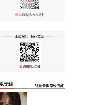
凰无线
讲堂
音乐
彩铃
视频