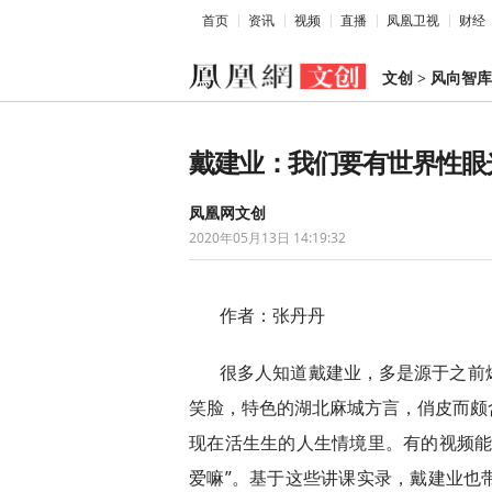
首页
资讯
视频
直播
凤凰卫视
财经
文创
>
风向智库
戴建业：我们要有世界性眼
凤凰网文创
2020年05月13日 14:19:32
作者：张丹丹
很多人知道戴建业，多是源于之前
笑脸，特色的湖北麻城方言，俏皮而颇
现在活生生的人生情境里。有的视频能
爱嘛”。基于这些讲课实录，戴建业也