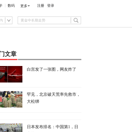
学
数码
注册
登录
更多
内
门文章
白宫发了一张图，网友炸了
罕见，北京破天荒率先救市，
大松绑
日本发布排名：中国第1，日