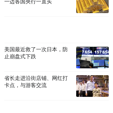
一边各国央行一直买
凤凰网文创：你会自己代入吗，还是会更加
保持抽离？
郝景芳：写每个角色我都试图代入，起码能
够理解这个人的张力部分，有些故事题材很
美国最近救了一次日本，防
好，但我就是有点代不进去，写出来就假。
止崩盘式下跌
之前我听过一个关于很年轻的女孩子的故
事，她去做伪证，造成另外两个人进监狱，
这个故事其实非常生动又意味深长，但是我
省长走进沿街店铺、网红打
就是写不好，就一直放在那。其他的故事哪
卡点，与游客交流
怕里面的人跟我的生活差得很远，我还是能
代入，用他们的人生视角去写。