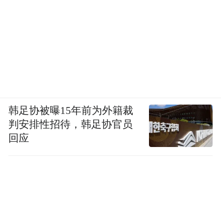
上乐观，有很多时候是有点悲观倾向的。我
们生存的这个世界在我们最近的这二三十年
不会变好，甚至可能会变得越来越糟糕，就
是国际形势、经济环境、发展势头，都会朝
不乐观的方向去发展吧。但那不可能避免，
我也都能接受。
韩足协被曝15年前为外籍裁
判安排性招待，韩足协官员
人其实是很渺小、很脆弱的一种生物，人生
回应
也很短暂。自然界它有很多内在的法则和规
律，都不依赖于人在运转。包括人本身的行
动、这个社会发展的规律，也都是顺着这些
自然法则在走。比如越堆越高的沙堆什么时
候会倒塌，车祸发生的频率，人类社会崩溃