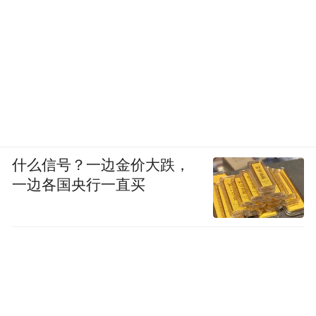
意到设计、到课程的框架，到最后美术风
格，到产品具体开发这些都是我带领团队来
的。这也是我的一个作品，它和文学是不同
形式的而已。创作过程是类似的，先有一种
感觉，然后有一个创意，再把这个创意逐步
变成一个可执行的一个方案、计划。
我绝对不看重这些身份，我肯定是因为这些
什么信号？一边金价大跌，
事情是我的梦想我才会去做。这些身份跟我
一边各国央行一直买
作家的身份是同等重要的。但是我这辈子只
做创意类的工作，只做从无到有的事情，不
做任何我自己觉得无趣的事。
相信这个世界本质上有一些不以人意志为转