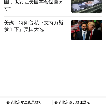
国，也要让美国学会掂量分
一些漫画、影视、动画也开始在做了，未来
寸”
的话我还是相信会越来越大众。
美媒：特朗普私下支持万斯
凤凰网文创：新书《长生塔》，跟你之前的
参加下届美国大选
作品比显得没有那么科幻了。这是一个转向
吗？
郝景芳：新书是现实主义的，不是科幻。我
其实以前一直都是写一半的现实主义，一半
的科幻，上一本长篇小说也是现实主义文
学。我还是希望把自己当成一个文学创作
者，所以现实主义小说创作，散文创作，包
括儿童文学作品都会去做。我蛮想让我的这
个标签更宽泛一点，我就是普通作家，不完