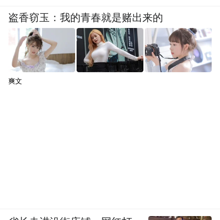
有团队合作等，这些加起来之后才是一个创
盗香窃玉：我的青春就是赌出来的
造力的呈现。我家俩娃如果他们考试成绩很
一般，我觉得没啥，但是他们要是一点创造
力都没有，我可能会有点焦虑，那样无论他
哪个学校毕业的出来了，工作都做不好。
爽文
凤凰网文创：你之前写过一篇关于你的教育