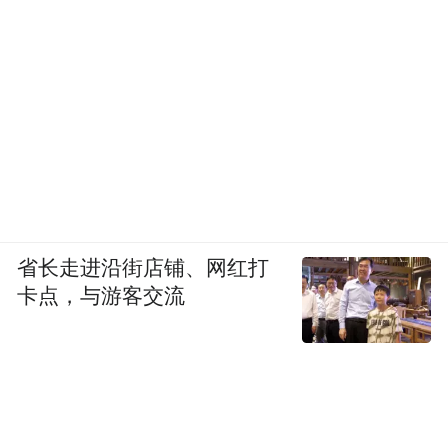
适合上名校的孩子，从上学的第一天起，他
的性格就应该呈现出来就是一个适合上名校
的孩子。如果我闺女像我这么要强的话，她
自己会主动自推地去学习。如果她能够跟得
上大家的进度，随大流，她就觉得挺不错
了，那就随她便吧，她长大跑到外省上个什
么动画传媒学院，在她那个时代抖音上开个
自媒体，做一些有趣的事情也挺好的。只有
省长走进沿街店铺、网红打
他实实在发生的有感受有体验的个人经历会
卡点，与游客交流
对他有影响，但是这个东西真的不是说父母
给他设定什么就是什么，你设定了也没啥
用。
凤凰网文创：那在这种情况下，父母在家庭