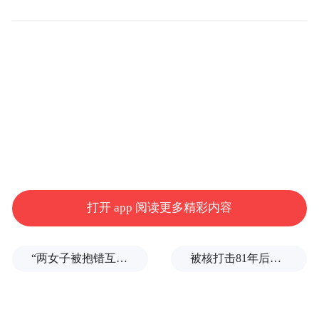
我希望身上“科幻作家”这个标签，能更宽泛
一点
凤凰网文创：自从这几年你获奖，以及刘慈
欣《三体》的巨大影响力，可以说科幻小说
出圈了吗？中国的科幻小说界，目前的发展
情况怎么样？
打开 app 阅读更多精彩内容
郝景芳：我写了好多非典型科幻、边界非常
模糊的小说。我自己其实就还挺想干这种破
“两女子被抱错互换人生37年”一当事人沉默多日发声：我不是受益者
被核打击81年后，日本广岛废墟旁响起抗议声：拒绝拥核
圈的事，我们做的有一个自媒体叫“折叠宇
宙”，我们当时定义说，折叠这个概念就是人
都分成了一个一个的小宇宙，每个人只在自