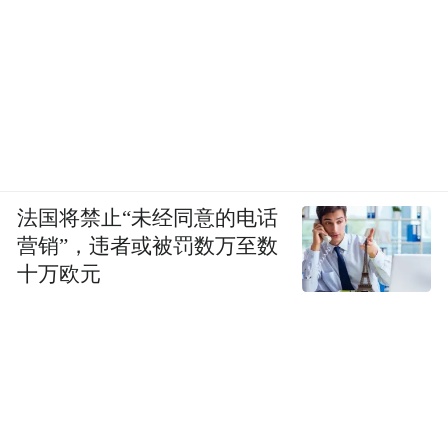
的普及。现在就是在线上推广我们的这个产
品和课程，公司大概现在有八九十人，总部
是在北京。我们线下全国大概有6个支教的驻
点，在吉林、四川、甘肃敦煌还有云南和福
建这些地方，去开寒暑假夏令营，都是北上
广深的大城市这些中产家庭的孩子飞到当地
去参加。目前大概有二三十万的小朋友听过
法国将禁止“未经同意的电话
线上的音频课。《童行学院：时空之旅》通
营销”，违者或被罚数万至数
十万欧元
识课程App上线四个月之后，已经有超过7万
名小朋友，通过游戏化的方式学习了科学、
人文、艺术知识。
凤凰网文创：为什么想给小朋友去做一些科
学人文艺术综合性的内容呢？