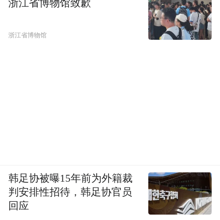
感、挣扎、心结是什么，这些东西基本出来
浙江省博物馆致歉
的话也就差不多了。
浙江省博物馆
我没法封闭，每天业务都挺忙，有大量新信
息进入脑海，我们做儿童教育，现在既要做
课程内容，又要做很多用户服务，以及商务
沟通等等。这些对于我来说都是新的信息，
也许以后会转化成写作素材，这些都需要一
定时间的沉淀和酝酿的。
不看重身份，也从来不觉得有边界
韩足协被曝15年前为外籍裁
凤凰网文创：不少作家是获了大的文学奖
判安排性招待，韩足协官员
项，可能开启了专职作家之路，你为什么没
回应
有选择这样一条路呢？