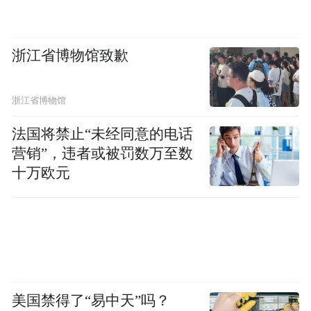
凤凰网文创：你这些即使是现实主义的小
说，跟传统的文学作品比，我读起来也是很
浙江省博物馆致歉
异质化的。
郝景芳：因为我不是学文学科班出身，我只
浙江省博物馆
是从我自己的角度去感受，带上了我自己的
法国将禁止“未经同意的电话
理科生，或者一些工科的背景。我喜欢看
营销”，违者或被罚数万至数
书，也喜欢自己去琢磨，可能确实有点来自
十万欧元
圈外人的异类吧。我想自己的写作范围能够
宽一点，写我能看到的世界，而不是特别希
望写作只关注在我一个人身上，其实我的写
作还没出现过自己的生活。
凤凰网文创：因为你还创业，每天生活繁
美国禁得了“易中天”吗？