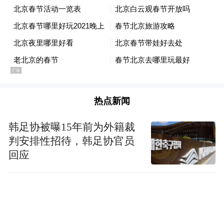
全是科幻作家。
凤凰网文创：新书里很关注人物那些“不好
看”的人生，为什么会做这样的选择？
郝景芳：我写的人物任何身份和阶层都有。
我就想写出真实生活中的那些难以言说的部
热点新闻
分，这些困扰每个人都有。很多人很光鲜亮
韩足协被曝15年前为外籍裁
丽，实际上一地鸡毛。我觉得文学其实不承
判安排性招待，韩足协官员
担任何社会责任，文学就是艺术品，不一定
回应
必须是批评或批判，也不一定是非要歌颂和
赞美，文学最重要的是挖掘，要用非常锐利
的角度去把生活最真实的部分呈现和表达出
来，不管它的底色是亮色还是暗色。