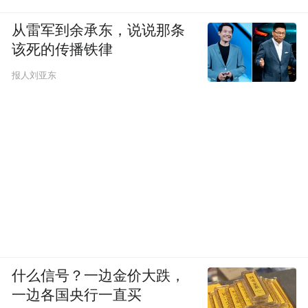
凤凰网文创：毕达哥拉斯学派“万物皆数”？
从雷军到余承东，说说那条
该死的传播铁律
郝景芳：万物的本质皆数，我是还挺是这个
报人刘亚东
方向的自然主义者的，数学跟计算没关系。
没有什么神，即使是神也是要按数学来运行
的，没有什么超自然的东西在左右着我们。
其实数学不是工具，数学就是本质。所以我
是会去相信这个世界本质上有一些不以人意
志为转移的抽象的真理，而数学就是这些抽
象的真理本身。
随机性本身也是一种数学，就是你日常每天
什么信号？一边金价大跌，
碰见的人、你做事的很多运气也是符合这个
一边各国央行一直买