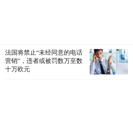
教育中，应该扮演什么样的角色呢？
郝景芳：就是支持，支持他成为什么样的
人。我现在带俩孩子都挺轻松的。只要他不
每天过于堕落，不到那个底线的边缘，在现
在的范围是什么样就是什么样。我觉得人生
法国将禁止“未经同意的电话
营销”，违者或被罚数万至数
没有跟不上这么一说，他就是自己和自己比
十万欧元
有进步就行了。
————————————————————
近日，凤凰网联合东风日产楼兰重磅开启“楼
兰发现美”第五季，携手郝景芳打造的《创
想，让生活不止24小时》视频正式上线。跟