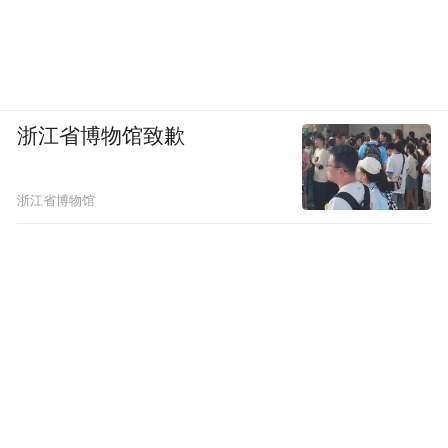
的频率，海螺怎么生长，雪崩如何发生，人
类社会崩溃的频率，都在同样的数学规律之
下。人类对它的影响都是一些波动和扰动。
必然发生的事情就是必然发生的。
浙江省博物馆致歉
凤凰网文创：因果关系其实也是非常小的一
部分吗？
浙江省博物馆
郝景芳：因果关系这事你看怎么说了，就是
我们日常认为的很多因果关系，它其实都充
满了偶然性。那些真正的因果关系就是能被
数学公式所归纳的一些关系，你又经常会找
不到真正直接的原因，而是它会有一些是可
隐藏的数学规律。