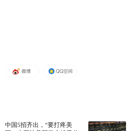
己的小宇宙里面生存，不同的小宇宙之间没
有往来，没有交流。科幻圈的人跟文学圈的
人没有一点交流。这种情况下我想干的事就
是打破这种折叠宇宙，没有边界之分，能够
真正穿越不同的宇宙，那个自媒体有很多科
技、文艺、科幻不同领域的一些探索跟尝
试。
总的来讲科幻文学还是相对偏小圈子的事
情。在西方其实科幻文学相对纯爱小说，吸
血鬼之类的类型小说，还是小众的，主要确
实有一定的阅读门槛，读起来会有点难度。
只不过这两年确实有很多新的尝试，包括有
中国5招齐出，“要打疼美