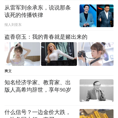
从雷军到余承东，说说那条
我往往感兴趣的一些题材都是这个人的身上
该死的传播铁律
或者这个人的故事，有一些难以解决的部
报人刘亚东
分，比如模棱两可的、有争议的部分，或者
盗香窃玉：我的青春就是赌出来的
是非常两难的抉择，或者真的有一些无奈的
地方，这样的人物故事，会有张力，我也会
很触动，就比较愿意去写。
爽文
知名经济学家、教育家、出
版人高希均辞世，享年90岁
什么信号？一边金价大跌，