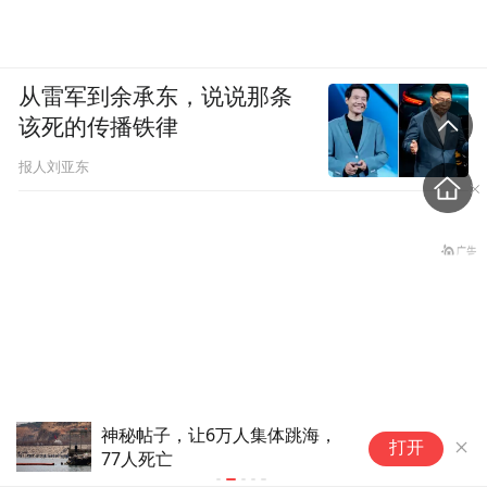
随郝景芳，我们看到了她创作的初衷与执
念，也看到了24小时之外延展的无限可能
性。
从雷军到余承东，说说那条
该死的传播铁律
报人刘亚东
神秘帖子，让6万人集体跳海，
发
打开
77人死亡
I
商
拉开车门，开启征途，轧过时间的边界，与
朝鲜再度试射导弹，小泉进