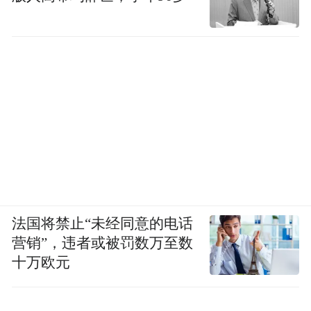
的学科设置上，增加了太多人为的壁垒，使
得学艺术的人一点科学都不接触，很多时候
这些学科内部应该在最基础层面上是打通
的。可能在你职业发展上，可以专精到某一
个方面，但至少从知识的学习，对于世界的
理解认知角度上应该是通的。
凤凰网文创：你最看重你的哪一个身份？
郝景芳：我对自己的身份定义一直就是一个
法国将禁止“未经同意的电话
创造者，但是不一定只创造小说这一种东
营销”，违者或被罚数万至数
十万欧元
西。我现在在做《童行学院：时空之旅》的
APP产品开发，我自己就是产品总监，从创