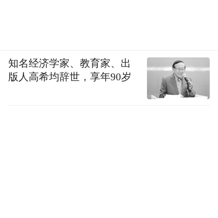
郝景芳：我发自内心地觉得现在的小朋友
们，他们一定会活在一个创意的时代。他们
成长起来，一定是处处得需要创造力，必须
知名经济学家、教育家、出
得能够自己有想法，能有灵活的思维，才能
版人高希均辞世，享年90岁
够活得不错。只会考试在工作里面会越来越
不重要，它甚至就只能帮你够到一个小门
槛，剩下的整个往上发展都得靠创造力。
创造力实际上是一个人能力的塔尖，它得需
要一个多层次多方面的积淀，需要有视野，
有一些知识底蕴，有一些有意识的思维培
养，还需要多去观摩，然后自己还得多去实
践，在实践过程当中摸索、总结、反思，还