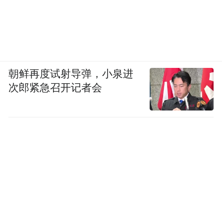
知识，天文学的知识，历史学的知识，经济
社会的知识等等。再比如我们现在给小朋友
做课程，我自己作为教研总负责人，要调动
我过去所有的学科背景，我才能搭成这样的
课程框架，给其他老师做教研上审稿。我还
朝鲜再度试射导弹，小泉进
次郎紧急召开记者会
得把作家的背景调动出来，才能去写我们课
程本身带的剧情。因为我有科幻的背景，会
让小朋友穿越时空，解决宇宙里的问题等
等。另外我还得有一定经济学的训练背景，
我才会知道这个市场是什么样的，商业社会
是什么样子的，市场定价、市场销售是什么
原理等等。