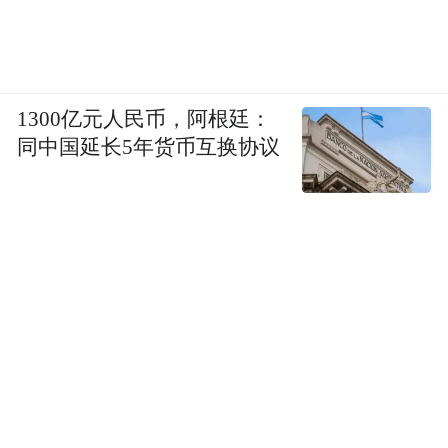
华文化数字化转型的路径与机制》，提出中
国传统文化的传承与发展要注重科技发展与
审美需求之间的相互促进融合，顺应文化传
1300亿元人民币，阿根廷：
播的数字化趋势实现中国传统文化的创造性
同中国延长5年货币互换协议
转换与创新性发展。北京大学城市与环境学
院教授、旅游研究与规划中心主任吴必虎围
绕《文旅融合背景下的旅游目的地城市转型
升级》做了主旨演讲，指出抚州文化资源丰
富、旅游市场升级空间巨大，可通过文创品
牌塑造、文旅体验提升等手段来打造“异地美
好生活目的地”，实现城市赋能。
下午的沙龙对话由北京大学文化传承与创新