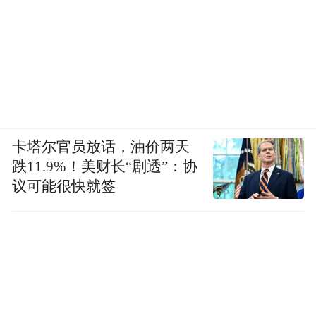
北京大学文化传承与创新研究院（抚州）成
立大会领导及嘉宾合影
“特别声明：以上作品内容(包括在内的视频、图片或音
频)为凤凰网旗下自媒体平台“大风号”用户上传并发
布，本平台仅提供信息存储空间服务。
Notice: The content above (including the videos,
卡塔尔官员放话，油价两天
pictures and audios if any) is uploaded and posted
by the user of Dafeng Hao, which is a social media
跌11.9%！美财长“剧透”：协
platform and merely provides information storage
议可能很快就签
space services.”