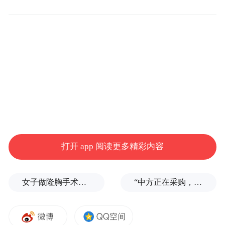
中共北京大学党委书记邱水平（右），江西
省政协副主席、中共抚州市委书记肖毅
（左）为文创院揭牌
王博副校长代表北京大学向文创院的成立表
示祝贺。他说，文创院的成立是贯彻落实建
设社会主义文化强国战略的举措，是校地合
作模式的新探索新体验。抚州市与北京大学
强强联合，将从梦湖到未名湖，建立起文化
打开 app 阅读更多精彩内容
传承与创新发展的新通道。王博表示，一直
以来北京大学始终坚守“创建世界一流、服务
女子做隆胸手术全麻后被告知暂停，记者采访时又发现其他违规问题
“中方正在采购，令人鼓舞！”
国家战略”的发展目标，积极承担高校服务社
会进步、服务地方经济社会发展的使命任