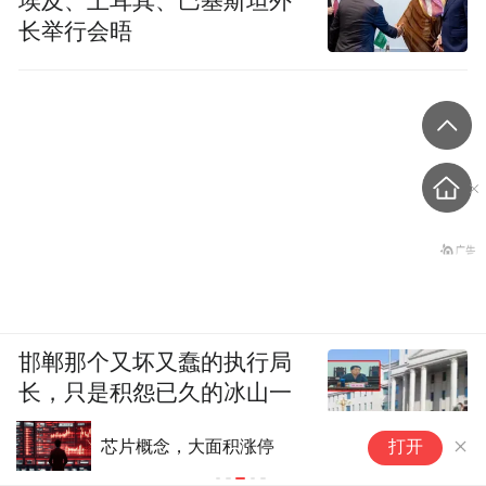
埃及、土耳其、巴基斯坦外
长举行会晤
邯郸那个又坏又蠢的执行局
长，只是积怨已久的冰山一
角
小
芯片概念，大面积涨停
打开
售
一句话法律干货