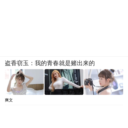
究生院院长黄璐琦，北京大学校友会副会
长、北京市海淀区政协原主席彭兴业，北京
大学城市与环境学院教授、旅游研究与规划
中心主任吴必虎，万源企业董事长张晓崧被
聘为文创院专家顾问。随后，张鸿星市长也
为北京大学分子医学所研究员、国家生物医
学成像设施常务副总指挥雷鸣颁发了抚州市
盗香窃玉：我的青春就是赌出来的
政府科技顾问聘书。
爽文