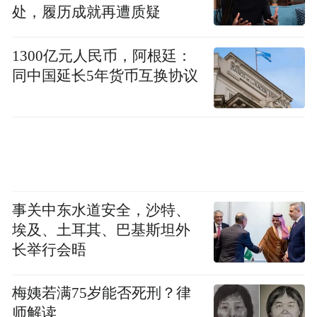
政人才、文化人才以及其他各领域人才的教
处，履历成就再遭质疑
育培养，为抚州发展提供更强大的智力支
撑；衷心希望依托北京大学的国际优势，更
1300亿元人民币，阿根廷：
同中国延长5年货币互换协议
好推动抚州文化走出去，让世界更好领略中
华优秀传统文化和抚州特色区域文化的强大
魅力。
事关中东水道安全，沙特、
埃及、土耳其、巴基斯坦外
长举行会晤
梅姨若满75岁能否死刑？律
师解读