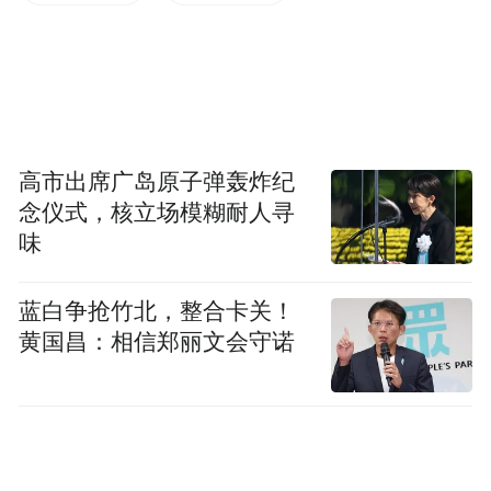
务。希望北京大学文化传承与创新研究院
（抚州）的成立，能够进一步深化交流合
作，发挥各自优势，连接全球文创资源为抚
州的文化资源开发提出创新性思路。希望北
京大学文化传承与创新研究院（抚州）成为
高市出席广岛原子弹轰炸纪
在文化传承与创新领域具有重大影响和鲜明
念仪式，核立场模糊耐人寻
特色的研究机构，打造文化传承与创新的先
味
导、现代治理文化研究的前沿、国际文化融
通交流研究的高地、服务中央和地方发展战
蓝白争抢竹北，整合卡关！
黄国昌：相信郑丽文会守诺
略的示范、促进北大开放办学的窗口、加快
抚州区域发展的重器。