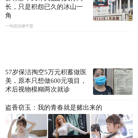
长，只是积怨已久的冰山一
角
北京大学副校长、长江学者特聘教授王博致
一句话法律干货
辞
中共抚州市委副书记、市长张鸿星对各位领
导、嘉宾的到来表示欢迎和感谢。他说，抚
州自古人杰地灵，俊采星驰，素有“才子之
57岁保洁掏空5万元积蓄做医
乡、文化之邦”的美誉，悠久历史孕育出的
美，原本只想做600元项目，
“临川文化”是“赣文化”的两大支柱之一。北
术后视物模糊两次就诊
京大学是我国最具影响力的综合性大学，是
盗香窃玉：我的青春就是赌出来的
近代以来我国的文化先锋、思想高地、学术
殿堂和人才摇篮，为推动国家发展、社会进
步和民族振兴做出了历史性贡献。抚州与北