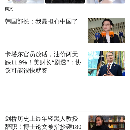
京大学渊源深厚，合作基础良好，潜力巨
爽文
大。此次双方共建文化传承与创新研究院，
韩国部长：我最担心中国了
以合作交流催生文化发展的叠加效应，必将
不断丰富北京大学区域文化研究的内涵，进
一步激发抚州优秀文化的传承创新活力，推
动双方的文化传承与创新研究不断向更高层
卡塔尔官员放话，油价两天
次迈进。张鸿星表示，衷心希望依托北京大
跌11.9%！美财长“剧透”：协
议可能很快就签
学的科研优势，深化抚州文化研究，每年确
定一批重点前沿课题，加强成果落地，不断
提升抚州文化对外影响力；衷心希望依托北
京大学的资源优势，帮助抚州更好推动文化
传承创新，促进区域经济社会发展；衷心希
剑桥历史上最年轻黑人教授
望依托北京大学的平台优势，加强对抚州党
辞职！博士论文被指抄袭180