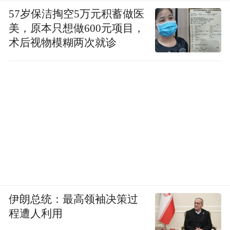
研究院（抚州）副院长赵冬梅担任主持。
57岁保洁掏空5万元积蓄做医
《中国文化报》副总编辑徐涟，北京大学血
美，原本只想做600元项目，
液病研究所所长黄晓军，北京大学分子医学
术后视物模糊两次就诊
所研究员、国家生物医学成像设施常务副总
指挥雷鸣，CCTV《文化十分》制片人石岩，
万源企业董事长张晓崧，唐妞之父二乔，云
南千年古茶米茶创造人、茶道艺术家米国
宝，临川白浒窑非遗代表性传承人张志刚围
绕传统文化的现代性转化等问题做了研讨交
流。
本次活动同步举办了2020中国抚州文创生活
伊朗总统：最高领袖决策过
季启动仪式，开启“以节带创，以会促产”新
程遭人利用
模式。据了解，2020中国抚州文创生活季将